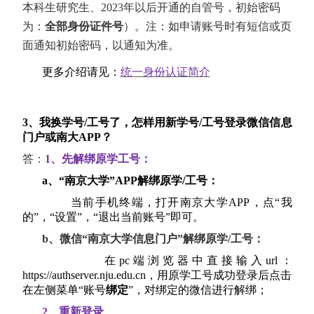
本科生研究生、2023年以后开通的自管号，初始密码
为：
全部身份证件号
）。注：如申请账号时有短信或页
面通知初始密码，以通知为准。
更多介绍请见：
统一身份认证简介
3、我换学号/工号了，怎样用新学号/工号登录微信信息
门户或南大APP？
答
：
1、先解绑原学工号：
a
、“南京大学”APP
解绑原学/工号：
当前手机终端，打开南京大学APP，点“我
的”，“设置”，“退出当前账号”即可。
b
、微信“南京大学信息门户”解绑原学/工号：
在
pc
端浏览器中直接输入
url
：
https://authserver.nju.edu.cn
，用原学工号成功登录后点击
在左侧菜单“账号
绑定
”，对绑定的微信进行解绑；
2、重新登录