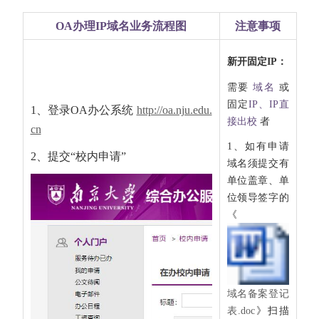
OA办理IP域名业务流程图
注意事项
新开固定IP：
需要
域名
或
固定
IP、IP直
1、登录OA办公系统
http://oa.nju.edu.
接出校
者
cn
1、如有申请
2、提交“校内申请”
域名须提交有
单位盖章、单
位领导签字的
《
域名备案登记
表.doc
》扫描